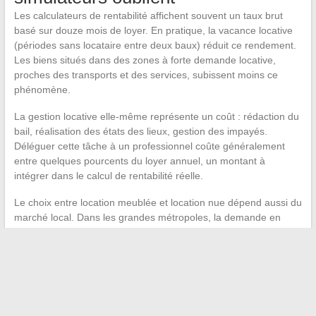
Les calculateurs de rentabilité affichent souvent un taux brut
basé sur douze mois de loyer. En pratique, la vacance locative
(périodes sans locataire entre deux baux) réduit ce rendement.
Les biens situés dans des zones à forte demande locative,
proches des transports et des services, subissent moins ce
phénomène.
La gestion locative elle-même représente un coût : rédaction du
bail, réalisation des états des lieux, gestion des impayés.
Déléguer cette tâche à un professionnel coûte généralement
entre quelques pourcents du loyer annuel, un montant à
intégrer dans le calcul de rentabilité réelle.
Le choix entre location meublée et location nue dépend aussi du
marché local. Dans les grandes métropoles, la demande en
meublé reste soutenue, notamment auprès des étudiants et des
actifs en mobilité. Dans les villes moyennes, la location nue
trouve parfois plus facilement preneur sur la durée.
Réussir un projet immobilier tient moins à l’intuition qu’à la
rigueur sur trois points précis : la conformité réglementaire du